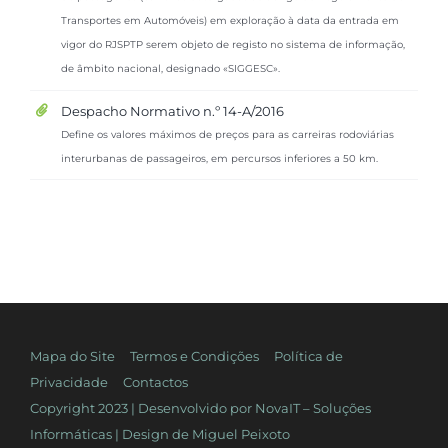
Transportes em Automóveis) em exploração à data da entrada em
vigor do RJSPTP serem objeto de registo no sistema de informação,
de âmbito nacional, designado «SIGGESC».
Despacho Normativo n.º 14-A/2016
Define os valores máximos de preços para as carreiras rodoviárias
interurbanas de passageiros, em percursos inferiores a 50 km.
Mapa do Site
Termos e Condições
Política de
Privacidade
Contactos
Copyright 2023 | Desenvolvido por
NovaIT – Soluções
Informáticas
| Design de
Miguel Peixoto