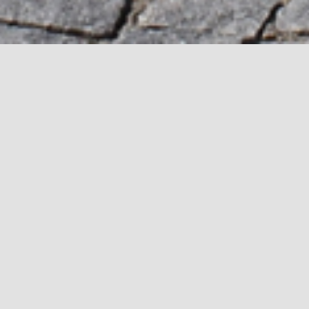
APRESENTAÇÃO
Recentemente, a Lei nº 52/2015, de 9 de junho, ditou a
transferência de competências e funções do poder central
para o poder local, em matéria do serviço público de
transporte de passageiros. Com a sua entrada em vigor,
ficou criado o novo enquadramento jurídico para o
transporte público de passageiros em Portugal, que levou à
constituição da Autoridade Intermunicipal de Transportes
do Cávado. Esta lei veio aprovar o Regime Jurídico do
Serviço Público de Transporte de Passageiros (RJSPTP), que
estabelece o regime aplicável a um largo leque de